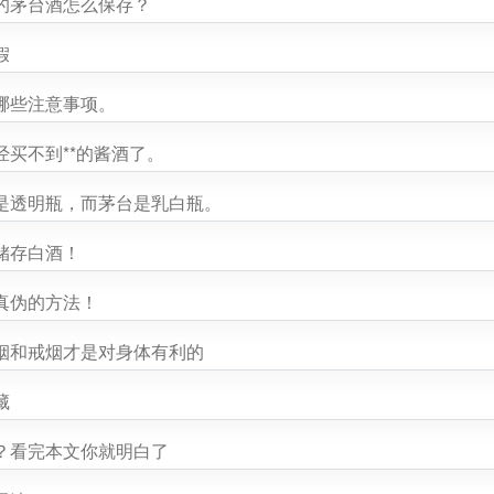
的茅台酒怎么保存？
假
哪些注意事项。
买不到**的酱酒了。
是透明瓶，而茅台是乳白瓶。
储存白酒！
真伪的方法！
烟和戒烟才是对身体有利的
藏
？看完本文你就明白了