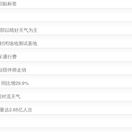
剧贴标签
大部以晴好天气为主
驶封闭场地测试基地
车通行费
业陪伴师走俏
同比增29.9%
强对流天气
量达2.65亿人次