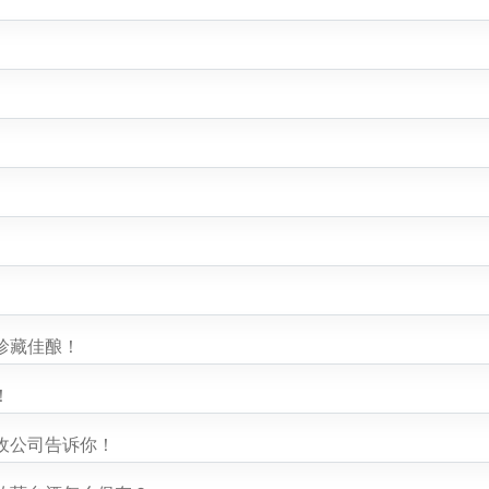
珍藏佳酿！
！
收公司告诉你！