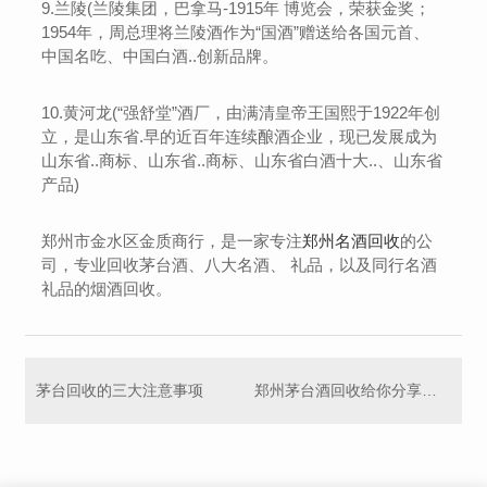
9.兰陵(兰陵集团，巴拿马-1915年 博览会，荣获金奖；
1954年，周总理将兰陵酒作为“国酒”赠送给各国元首、
中国名吃、中国白酒..创新品牌。
10.黄河龙(“强舒堂”酒厂，由满清皇帝王国熙于1922年创
立，是山东省.早的近百年连续酿酒企业，现已发展成为
山东省..商标、山东省..商标、山东省白酒十大..、山东省
产品)
郑州市金水区金质商行，是一家专注
郑州名酒回收
的公
司，专业回收茅台酒、八大名酒、 礼品，以及同行名酒
礼品的烟酒回收。
茅台回收的三大注意事项
郑州茅台酒回收给你分享几个茅台酒收藏小技巧