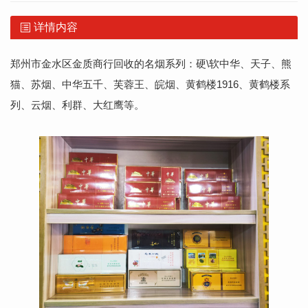
详情内容
郑州市金水区金质商行回收的名烟系列：硬\软中华、天子、熊
猫、苏烟、中华五千、芙蓉王、皖烟、黄鹤楼1916、黄鹤楼系
列、云烟、利群、大红鹰等。