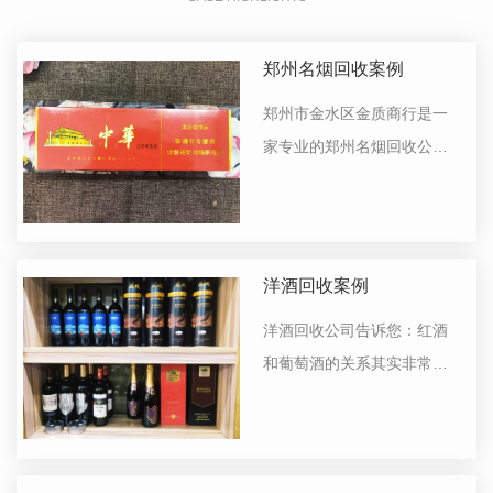
郑州名烟回收案例
郑州市金水区金质商行是一
家专业的郑州名烟回收公
司，可上门服务，回收价格
公平公正，客户信息严格保
密，欢迎新老客户前来咨
询。
洋酒回收案例
洋酒回收公司告诉您：红酒
和葡萄酒的关系其实非常简
单，红酒是红葡萄酒的简
称，用一句话概括它们之间
的关系就是，红酒是属于葡