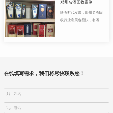
萄酒中的一种，而葡萄酒并
郑州名酒回收案例
不一定是红酒，我们所说的
随着时代发展，郑州名酒回
葡萄酒是将红酒包含在内
收行业发展也很快，名酒的
的。在国外葡...
珍藏价值越来越高，现在有
越来越多的人开始保存名酒,
储藏名酒一定要存放在避
光、阴凉、通风较好的地
方，如果被阳光直晒，酒标
会变得模糊，酒瓶口的封膜
在线填写需求，我们将尽快联系您！
也容易变脆...