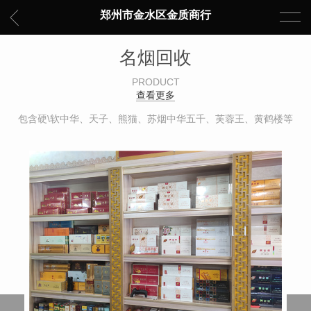
郑州市金水区金质商行
名烟回收
PRODUCT
查看更多
包含硬\软中华、天子、熊猫、苏烟中华五千、芙蓉王、黄鹤楼等