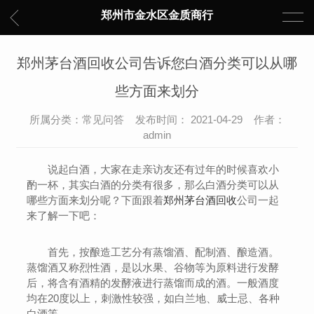
郑州市金水区金质商行
郑州茅台酒回收公司告诉您白酒分类可以从哪
些方面来划分
所属分类：常见问答 发布时间： 2021-04-29 作者：
admin
说起白酒，大家在走亲访友还有过年的时候喜欢小
酌一杯，其实白酒的分类有很多，那么白酒分类可以从
哪些方面来划分呢？下面跟着
郑州茅台酒回收
公司一起
来了解一下吧：
首先，按酿造工艺分有蒸馏酒、配制酒、酿造酒。
蒸馏酒又称烈性酒，是以水果、谷物等为原料进行发酵
后，将含有酒精的发酵液进行蒸馏而成的酒。一般酒度
均在20度以上，刺激性较强，如白兰地、威士忌、各种
白酒等。