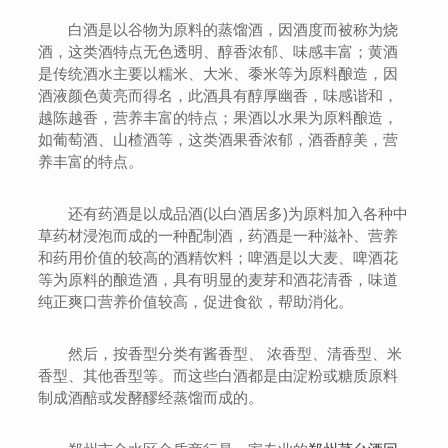
白酒是以谷物为原料的蒸馏酒，因酒度而被称为烧
酒，这类酒特点无色透明、醇香浓郁、味感丰富；黄酒
是传统酒水主要以糯米、大米、黍米等为原料酿造，因
酒液颜色黄亮而得名，此酒具有醇厚幽香，味感谐和，
越陈越香，营养丰富的特点；果酒以水果为原料酿造，
如葡萄酒、山楂酒等，这类酒果香浓郁，酒香醇美，营
养丰富的特点。
还有药酒是以成品酒(以白酒居多)为原料加入各种中
草药材浸泡而成的一种配制酒，药酒是一种滋补、营养
和药用价值的较高的酒精饮料；啤酒是以大麦、啤酒花
等为原料的酿造酒，具有明显的麦芽和酒花清香，味道
纯正爽口营养价值较高，促进食欲，帮助消化。
然后，按香型分类有酱香型、 浓香型、清香型、米
香型、其他香型等。而这些白酒都是由淀粉或糖质原料
制成酒醅或发酵醪经蒸馏而成的。